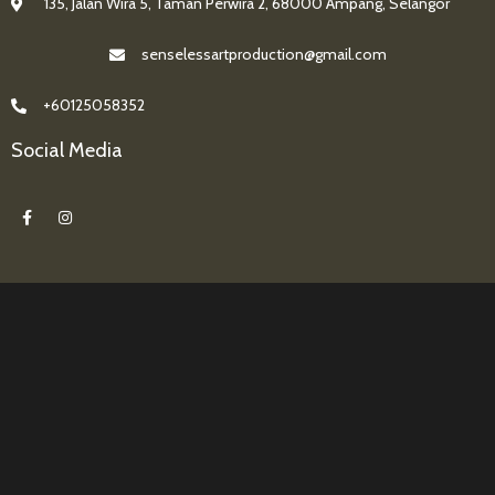
135, Jalan Wira 5, Taman Perwira 2, 68000 Ampang, Selangor
senselessartproduction@gmail.com
+60125058352
Social Media